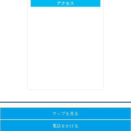
アクセス
豊田けやき眼科は豊田市を中心にイオンスタイル豊田内にて診療しておりま
マップを見る
す。豊田市の地域に密着した眼科診療を心がけております。
Copyright (C) 2026 TOYOTA KEYAKI EYE CLINIC, All Rights
Reserved.
電話をかける